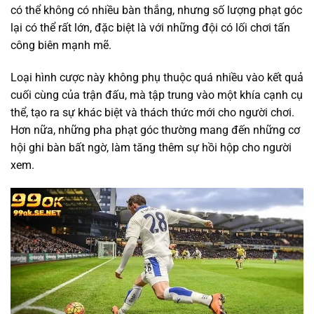
có thể không có nhiều bàn thắng, nhưng số lượng phạt góc
lại có thể rất lớn, đặc biệt là với những đội có lối chơi tấn
công biên mạnh mẽ.
Loại hình cược này không phụ thuộc quá nhiều vào kết quả
cuối cùng của trận đấu, mà tập trung vào một khía cạnh cụ
thể, tạo ra sự khác biệt và thách thức mới cho người chơi.
Hơn nữa, những pha phạt góc thường mang đến những cơ
hội ghi bàn bất ngờ, làm tăng thêm sự hồi hộp cho người
xem.