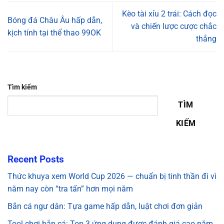
Kèo tài xỉu 2 trái: Cách đọc
Bóng đá Châu Âu hấp dẫn,
và chiến lược cược chắc
kịch tính tại thể thao 99OK
thắng
Tìm kiếm
TÌM
KIẾM
Recent Posts
Thức khuya xem World Cup 2026 — chuẩn bị tinh thần đi vì
năm nay còn “tra tấn” hơn mọi năm
Bắn cá ngư dân: Tựa game hấp dẫn, luật chơi đơn giản
Tool chơi bắn cá: Top 3 ứng dụng được đánh giá cao năm