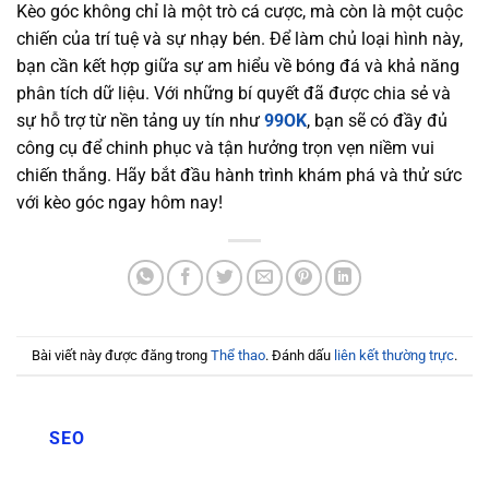
Kèo góc không chỉ là một trò cá cược, mà còn là một cuộc
chiến của trí tuệ và sự nhạy bén. Để làm chủ loại hình này,
bạn cần kết hợp giữa sự am hiểu về bóng đá và khả năng
phân tích dữ liệu. Với những bí quyết đã được chia sẻ và
sự hỗ trợ từ nền tảng uy tín như
99OK
, bạn sẽ có đầy đủ
công cụ để chinh phục và tận hưởng trọn vẹn niềm vui
chiến thắng. Hãy bắt đầu hành trình khám phá và thử sức
với kèo góc ngay hôm nay!
Bài viết này được đăng trong
Thể thao
. Đánh dấu
liên kết thường trực
.
SEO