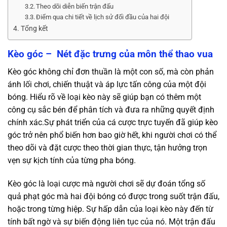
Theo dõi diễn biến trận đấu
Điểm qua chi tiết về lịch sử đối đầu của hai đội
Tổng kết
Kèo góc – Nét đặc trưng của môn thể thao vua
Kèo góc không chỉ đơn thuần là một con số, mà còn phản
ánh lối chơi, chiến thuật và áp lực tấn công của một đội
bóng. Hiểu rõ về loại kèo này sẽ giúp bạn có thêm một
công cụ sắc bén để phân tích và đưa ra những quyết định
chính xác.Sự phát triển của cá cược trực tuyến đã giúp kèo
góc trở nên phổ biến hơn bao giờ hết, khi người chơi có thể
theo dõi và đặt cược theo thời gian thực, tận hưởng trọn
vẹn sự kịch tính của từng pha bóng.
Kèo góc là loại cược mà người chơi sẽ dự đoán tổng số
quả phạt góc mà hai đội bóng có được trong suốt trận đấu,
hoặc trong từng hiệp. Sự hấp dẫn của loại kèo này đến từ
tính bất ngờ và sự biến động liên tục của nó. Một trận đấu