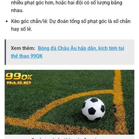
nhiều phạt góc hơn, hoặc hai đội có số lượng bằng
nhau.
Kèo góc chẵn/lẻ: Dự đoán tổng số phạt góc là số chẵn
hay số lẻ.
Xem thêm:
Bóng đá Châu Âu hấp dẫn, kịch tính tại
thể thao 99OK