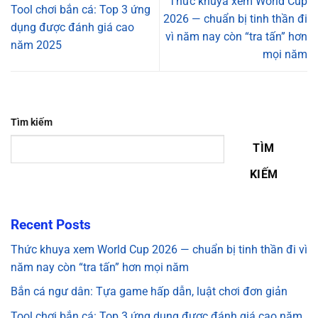
Thức khuya xem World Cup
Tool chơi bắn cá: Top 3 ứng
2026 — chuẩn bị tinh thần đi
dụng được đánh giá cao
vì năm nay còn “tra tấn” hơn
năm 2025
mọi năm
Tìm kiếm
TÌM
KIẾM
Recent Posts
Thức khuya xem World Cup 2026 — chuẩn bị tinh thần đi vì
năm nay còn “tra tấn” hơn mọi năm
Bắn cá ngư dân: Tựa game hấp dẫn, luật chơi đơn giản
Tool chơi bắn cá: Top 3 ứng dụng được đánh giá cao năm