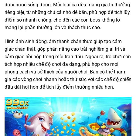
dưới nước sống động. Mỗi loại cá đều mang giá trị thưởng
riêng biệt, từ những chú cá nhỏ dễ bắn, phù hợp để tích lũy
điểm số nhanh chóng, cho đến các con boss khổng lồ
mang lại phần thưởng lớn và thách thức cao.
Hình ảnh sinh động, âm thanh chân thực giúp tạo cảm
giác chân thật, góp phần nâng cao trải nghiệm giải trí và
cảm giác hồi hộp trong mỗi trận đấu. Ngoài ra, trò chơi còn
tích hợp nhiều chế độ chơi đa dạng, phù hợp cho mọi
phong cách và sở thích của người chơi. Bạn có thể tham
gia các vòng chơi nhanh hoặc thử sức với các chế độ chiến
đấu dài hơi hơn để tích lũy điểm thưởng nhiều hơn.