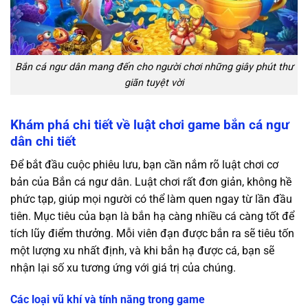
Bắn cá ngư dân mang đến cho người chơi những giây phút thư
giãn tuyệt vời
Khám phá chi tiết về luật chơi game bắn cá ngư
dân chi tiết
Để bắt đầu cuộc phiêu lưu, bạn cần nắm rõ luật chơi cơ
bản của Bắn cá ngư dân. Luật chơi rất đơn giản, không hề
phức tạp, giúp mọi người có thể làm quen ngay từ lần đầu
tiên. Mục tiêu của bạn là bắn hạ càng nhiều cá càng tốt để
tích lũy điểm thưởng. Mỗi viên đạn được bắn ra sẽ tiêu tốn
một lượng xu nhất định, và khi bắn hạ được cá, bạn sẽ
nhận lại số xu tương ứng với giá trị của chúng.
Các loại vũ khí và tính năng trong game