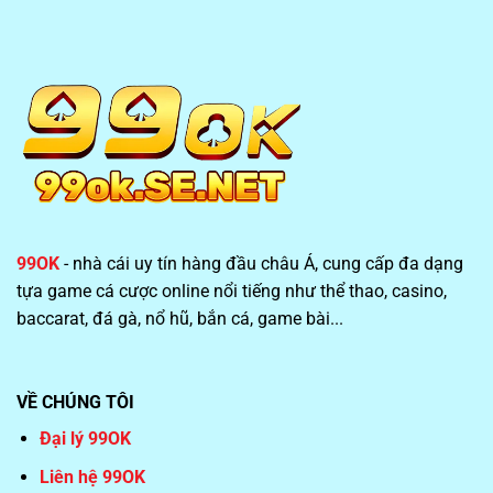
99OK
- nhà cái uy tín hàng đầu châu Á, cung cấp đa dạng
tựa game cá cược online nổi tiếng như thể thao, casino,
baccarat, đá gà, nổ hũ, bắn cá, game bài...
VỀ CHÚNG TÔI
Đại lý 99OK
Liên hệ 99OK