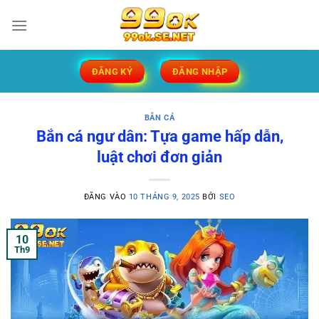
Bỏ
qua
nội
dung
ĐĂNG KÝ
ĐĂNG NHẬP
BẮN CÁ
Bắn cá ngư dân: Tựa game hấp dẫn,
luật chơi đơn giản
ĐĂNG VÀO
10 THÁNG 9, 2025
BỞI
SEO
10
Th9